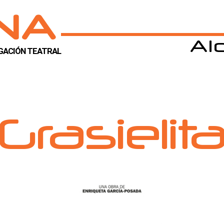
INA
Alq
IGACIÓN TEATRAL
Grasielit