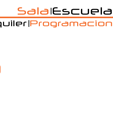
Sala
Escuela
|
uiler
Programacion
|
a