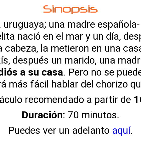
Sinopsis
uruguaya; una madre española- Gr
elita nació en el mar y un día, de
 la cabeza, la metieron en una ca
 país, después un marido, una madr
diós a su casa
. Pero no se puede
á más fácil hablar del chorizo q
áculo recomendado a partir de
1
Duración
: 70 minutos.
Puedes ver un adelanto
aquí
.